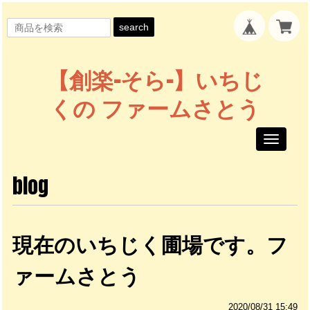
search
【創楽-そら-】いちじ
くの ファームさとう
Toggle
navigati
blog
現在のいちじく圃場です。フ
ァームさとう
2020/08/31 15:49