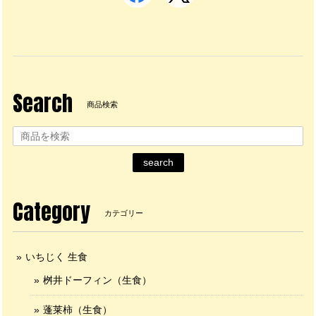
Search
商品検索
search
Category
カテゴリー
いちじく 生食
桝井ドーフィン（生食）
蓬莱柿（生食）