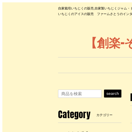
自家栽培いちじくの販売,自家製いちじくジャム・
いちじくのアイスの販売 ファームさとうのインタ
【創楽-
search
Category
カテゴリー