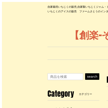
自家栽培いちじくの販売,自家製いちじくジャム・
いちじくのアイスの販売 ファームさとうのインタ
【創楽-
search
Category
カテゴリー