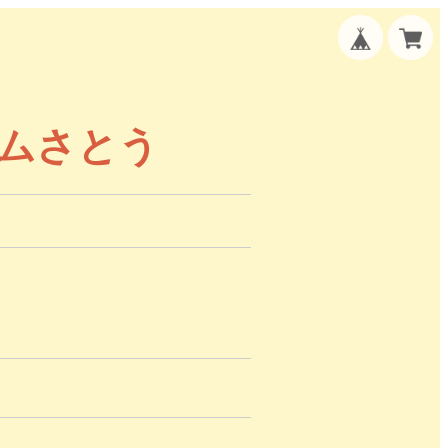
ームさとう
）