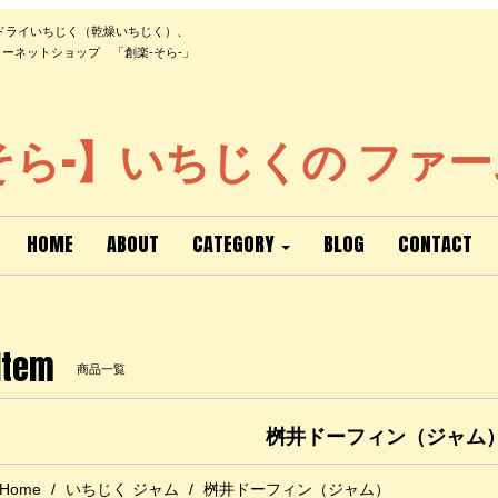
ドライいちじく（乾燥いちじく）、
ーネットショップ 「創楽-そら-」
そら-】いちじくの ファ
HOME
ABOUT
CATEGORY
BLOG
CONTACT
Item
商品一覧
桝井ドーフィン（ジャム
Home
いちじく ジャム
桝井ドーフィン（ジャム）