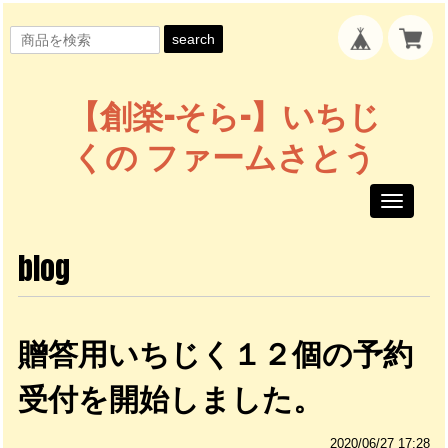
search
【創楽-そら-】いちじ
くの ファームさとう
Toggle
navigati
blog
贈答用いちじく１２個の予約
受付を開始しました。
2020/06/27 17:28