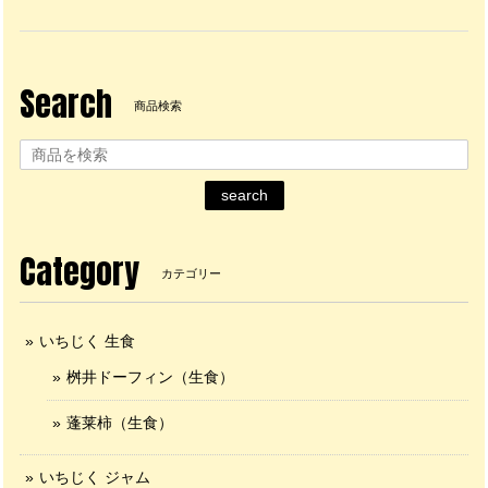
Search
商品検索
search
Category
カテゴリー
いちじく 生食
桝井ドーフィン（生食）
蓬莱柿（生食）
いちじく ジャム