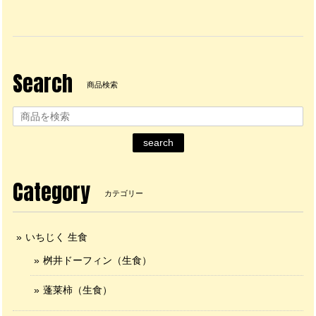
Search
商品検索
search
Category
カテゴリー
いちじく 生食
桝井ドーフィン（生食）
蓬莱柿（生食）