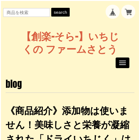
search
【創楽-そら-】いちじ
くの ファームさとう
Toggle
navigati
blog
《商品紹介》添加物は使いま
せん！美味しさと栄養が凝縮
された「ドライいちじく」は