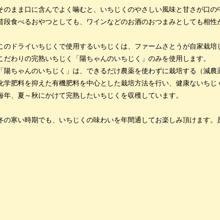
そのまま口に含んでよく噛むと、いちじくのやさしい風味と甘さが口の
普段食べるおやつとしても、ワインなどのお酒のおつまみとしても相性
このドライいちじくで使用するいちじくは、ファームさとうが自家栽培
こだわりの完熟いちじく「陽ちゃんのいちじく」のみを使用します。
「陽ちゃんのいちじく」は、できるだけ農薬を使わずに栽培する（減農
化学肥料を抑えた有機肥料を中心とした栽培方法を行い、健康ないちじ
毎年、夏～秋にかけて完熟したいちじくを収穫しています。
冬の寒い時期でも、いちじくの味わいを年間通してお楽しみ頂けます。