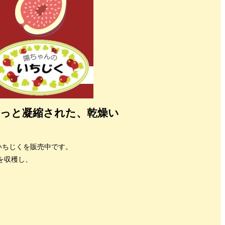
っと凝縮された、乾燥い
いちじくを販売中です。
を収穫し、
、