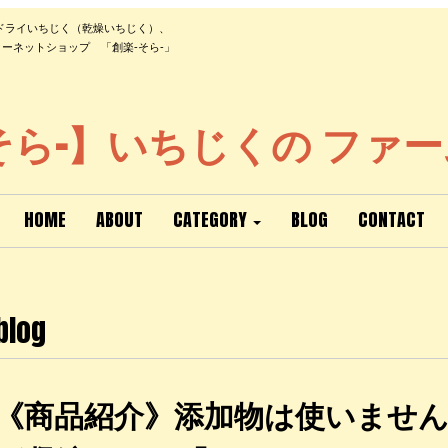
ドライいちじく（乾燥いちじく）、
ーネットショップ 「創楽-そら-」
そら-】いちじくの ファ
HOME
ABOUT
CATEGORY
BLOG
CONTACT
blog
《商品紹介》添加物は使いませ