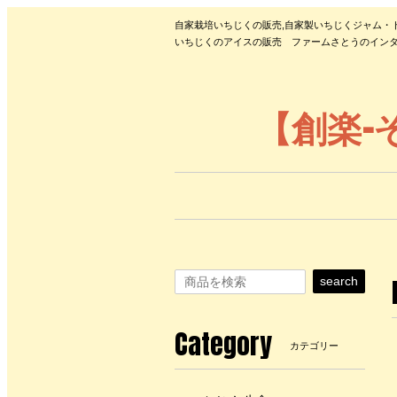
自家栽培いちじくの販売,自家製いちじくジャム・
いちじくのアイスの販売 ファームさとうのインタ
【創楽-
search
Category
カテゴリー