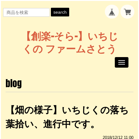
search
【創楽-そら-】いちじ
くの ファームさとう
Toggle
navigati
blog
【畑の様子】いちじくの落ち
葉拾い、進行中です。
2018/12/12 11:00