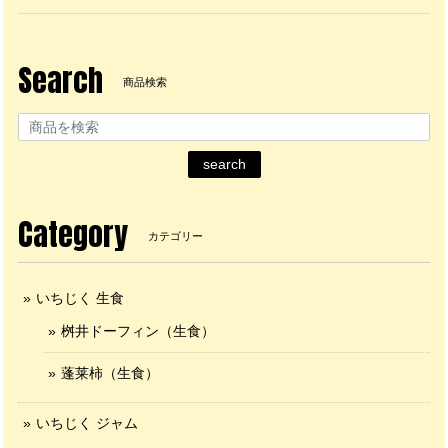
Search
商品検索
search
Category
カテゴリー
いちじく 生食
桝井ドーフィン（生食）
蓬莱柿（生食）
いちじく ジャム