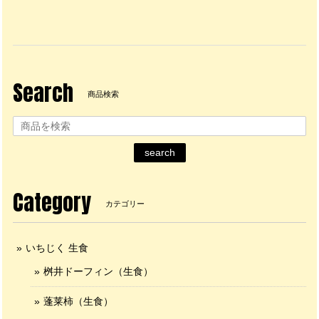
Search
商品検索
search
Category
カテゴリー
いちじく 生食
桝井ドーフィン（生食）
蓬莱柿（生食）