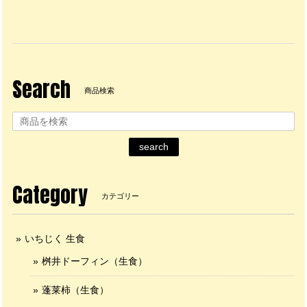
Search
商品検索
search
Category
カテゴリー
いちじく 生食
桝井ドーフィン（生食）
蓬莱柿（生食）