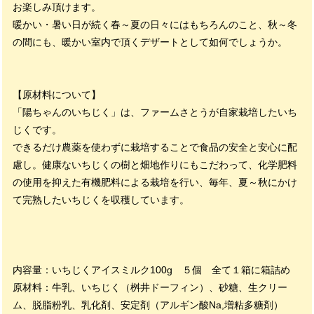
お楽しみ頂けます。
暖かい・暑い日が続く春～夏の日々にはもちろんのこと、秋～冬
の間にも、暖かい室内で頂くデザートとして如何でしょうか。
【原材料について】
「陽ちゃんのいちじく」は、ファームさとうが自家栽培したいち
じくです。
できるだけ農薬を使わずに栽培することで食品の安全と安心に配
慮し。健康ないちじくの樹と畑地作りにもこだわって、化学肥料
の使用を抑えた有機肥料による栽培を行い、毎年、夏～秋にかけ
て完熟したいちじくを収穫しています。
内容量：いちじくアイスミルク100g ５個 全て１箱に箱詰め
原材料：牛乳、いちじく（桝井ドーフィン）、砂糖、生クリー
ム、脱脂粉乳、乳化剤、安定剤（アルギン酸Na,増粘多糖剤）