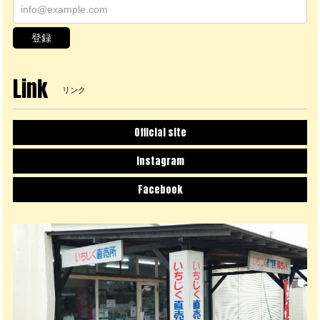
登録
Link
リンク
Official site
Instagram
Facebook